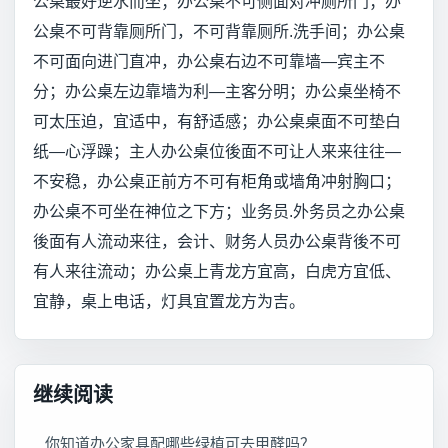
公桌最好逆水而坐；办公桌不可侧面对冲厕所门；办
公桌不可背靠厕所门，不可背靠厕所.洗手间；办公桌
不可面向进门直冲，办公桌右边不可靠墙—宾主不
分；办公桌左边靠墙为利—主客分明；办公桌坐椅不
可太压迫，宜适中，有舒适感；办公桌桌面不可垫白
纸—心浮躁；主人办公桌位後面不可让人来来往往—
不安稳，办公桌正前方不可有柜角或墙角冲射胸口；
办公桌不可坐在神位之下方；业务员.外务员之办公桌
後面有人流动来往，会计、财务人员办公桌背後不可
有人来往流动；办公桌上青龙方宜高，白虎方宜低、
宜静，桌上电话，灯具宜置龙方为吉。
继续阅读
你知道办公家具配哪些绿植可去甲醛吗？