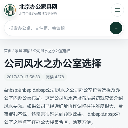
北京办公家具网
北京企业办公家具采购服务
→
首页
/
家具博客
/ 公司风水之办公室选择
公司风水之办公室选择
2017/3/9 17:58:33
阅读 4278
&nbsp;&nbsp;&nbsp;公司风水之公司办公室位置选择及办
公室内办公桌布局。这是公司风水选址布局最初就应该介绍
风水要领。如果公司已经选好址再作调整往往难度很大、费
事费钱不说，还常常很难达到预期效果。 &nbsp;&nbsp;办
公室之地点宜在办公大楼集合区，洽商方便；