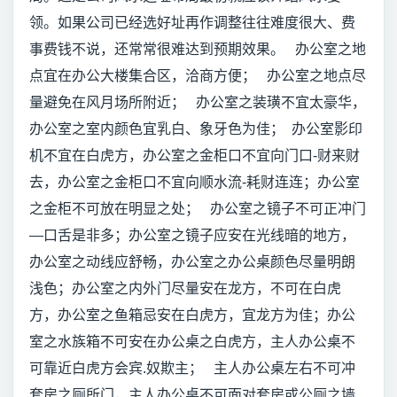
领。如果公司已经选好址再作调整往往难度很大、费
事费钱不说，还常常很难达到预期效果。 办公室之地
点宜在办公大楼集合区，洽商方便； 办公室之地点尽
量避免在风月场所附近； 办公室之装璜不宜太豪华，
办公室之室内颜色宜乳白、象牙色为佳； 办公室影印
机不宜在白虎方，办公室之金柜口不宜向门口-财来财
去，办公室之金柜口不宜向顺水流-耗财连连；办公室
之金柜不可放在明显之处； 办公室之镜子不可正冲门
—口舌是非多；办公室之镜子应安在光线暗的地方，
办公室之动线应舒畅，办公室之办公桌颜色尽量明朗
浅色；办公室之内外门尽量安在龙方，不可在白虎
方，办公室之鱼箱忌安在白虎方，宜龙方为佳；办公
室之水族箱不可安在办公桌之白虎方，主人办公桌不
可靠近白虎方会宾.奴欺主； 主人办公桌左右不可冲
套房之厕所门，主人办公桌不可面对套房或公厕之墙