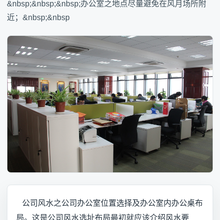
&nbsp;&nbsp;&nbsp;办公室之地点尽量避免在风月场所附
近；&nbsp;&nbsp
公司风水之公司办公室位置选择及办公室内办公桌布
局。这是公司风水选址布局最初就应该介绍风水要