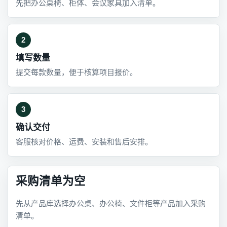
先把办公桌椅、柜体、会议家具加入清单。
2
填写数量
提交每款数量，便于核算项目报价。
3
确认交付
客服核对价格、运费、安装和售后安排。
采购清单为空
先从产品库选择办公桌、办公椅、文件柜等产品加入采购
清单。