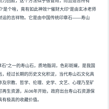
助力回款，这个方法似乎很管用，而且适合所有
印”是个啥，竟有如此神效?“催财大印”是由玄冰老师
财运的吉祥物。它是由中国传统印章石——寿山
章石"之一的寿山石，质地脂润，色彩斑斓，是我国
远，经过长期的历史文化积淀，当代寿山石文化具
涉及宗教、哲学、伦理、史学、文艺、心理乃至矿
可再生资源，从06年开始，政府出台寿山石资源保
具有极高的收藏价值。