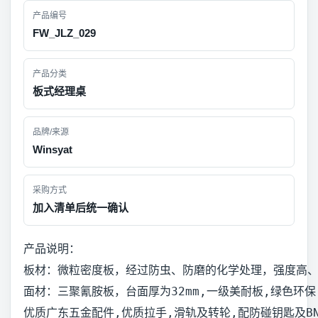
产品编号
FW_JLZ_029
产品分类
板式经理桌
品牌/来源
Winsyat
采购方式
加入清单后统一确认
产品说明：
板材：微粒密度板，经过防虫、防磨的化学处理，强度高
面材：三聚氰胺板，台面厚为32mm,一级美耐板,绿色
优质广东五金配件,优质拉手,滑轨及转轮,配防碰钥匙及BN