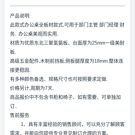
产品说明:
此款式办公桌全板材款式,可用于部门主管 部门经理 财
务. 办公桌美观而实用.
材质为优质东北三聚氢氨板、台面厚为25mm一级美耐
板.
高级五金配件,木制前挡板,侧板腿厚度为18mm.整体连
接更稳固.
有多种颜色备选．规格尺寸也可按照要求定做.
价格另计,周期为7天.
商品报价中不包含书柜和椅子、如有需要、可单独加
订．
售前服务
1、具有丰富经验的销售顾问，可以充分了解顾客
需求，并能向您提供专业意见制订合理的方案。