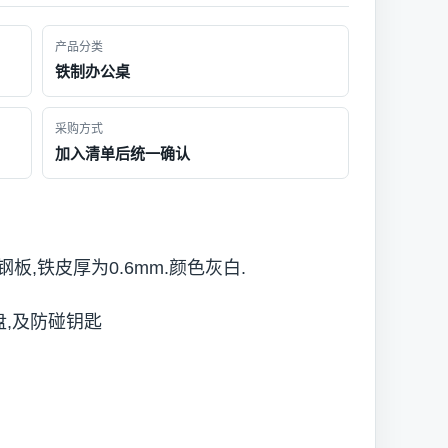
产品分类
铁制办公桌
采购方式
加入清单后统一确认
,铁皮厚为0.6mm.颜色灰白.
盘,及防碰钥匙