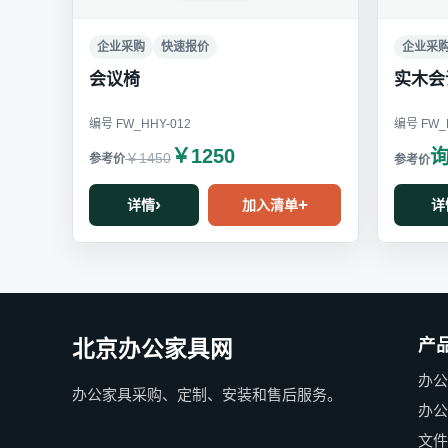
企业采购
快速报价
企业采
会议椅
实木会
编号 FW_HHY-012
编号 FW_H
￥1250
￥1450
详情
加入清单
详
产
北京办公家具网
办
办公家具采购、定制、安装和售后服务。
办
文