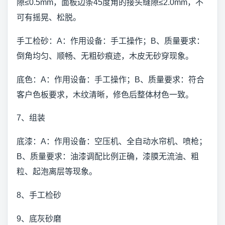
隙≤0.5mm，面板边条45度角的接头缝隙≤2.0mm，不
可有摇晃、松脱。
手工检砂：A：作用设备：手工操作；B、质量要求：
倒角均匀、顺畅、无粗砂痕迹，木皮无砂穿现象。
底色：A：作用设备：手工操作；B、质量要求：符合
客户色板要求，木纹清晰，修色后整体材色一致。
7、组装
底漆：A：作用设备：空压机、全自动水帘机、喷枪；
B、质量要求：油漆调配比例正确，漆膜无流油、粗
粒、起泡离层等现象。
8、手工检砂
9、底灰砂磨