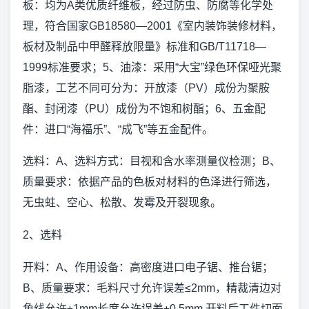
板：均为A类优质纤维板，经过防虫、防腐等化学处
理，符合国家GB18580—2001《室内装饰装修材料，
板材及制品中甲醛释放限量》标准和GB/T11718—
1999标准要求；5、油漆：采用“大宝”绿色环保哑光聚
脂漆，工艺不同可分为：开放漆（PV）成份为聚胺
酯、封闭漆（PU）成份为不饱和树酯；6、五金配
件：进口“海福乐”、“成飞”等五金配件。
选料：A、选料方式：目视和含水率测量仪检测；B、
质量要求：依据产品的色板对材料的色泽进行筛选，
无虫蛀、空心、松散、发霉及开裂现象。
2、选料
开料：A、作用设备：高密度进口电子锯、推台锯；
B、质量要求：毛料尺寸允许误差≤2mm，精裁清边对
角线允许±1mm长度允许误差±0.5mm,开料后工件切面