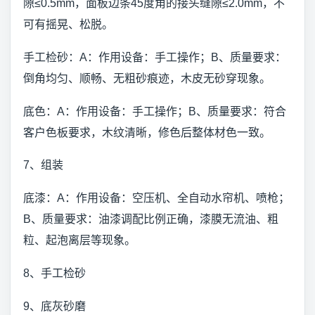
隙≤0.5mm，面板边条45度角的接头缝隙≤2.0mm，不
可有摇晃、松脱。
手工检砂：A：作用设备：手工操作；B、质量要求：
倒角均匀、顺畅、无粗砂痕迹，木皮无砂穿现象。
底色：A：作用设备：手工操作；B、质量要求：符合
客户色板要求，木纹清晰，修色后整体材色一致。
7、组装
底漆：A：作用设备：空压机、全自动水帘机、喷枪；
B、质量要求：油漆调配比例正确，漆膜无流油、粗
粒、起泡离层等现象。
8、手工检砂
9、底灰砂磨