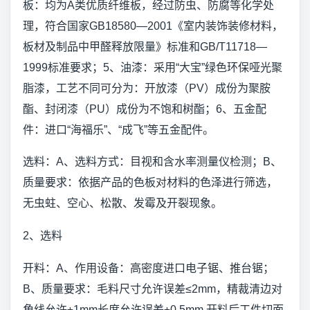
板：均为A类优质纤维板，经过防虫、防腐等化学处
理，符合国家GB18580—2001《室内装饰装修材料，
板材及制品中甲醛释放限量》标准和GB/T11718—
1999标准要求；5、油漆：采用“大宝”绿色环保哑光聚
脂漆，工艺不同可分为：开放漆（PV）成份为聚胺
酯、封闭漆（PU）成份为不饱和树酯；6、五金配
件：进口“海福乐”、“成飞”等五金配件。
选料：A、选料方式：目视和含水率测量仪检测；B、
质量要求：依据产品的色板对材料的色泽进行筛选，
无虫蛀、空心、松散、发霉及开裂现象。
2、选料
开料：A、作用设备：高密度进口电子锯、推台锯；
B、质量要求：毛料尺寸允许误差≤2mm，精裁清边对
角线允许±1mm长度允许误差±0.5mm,开料后工件切面