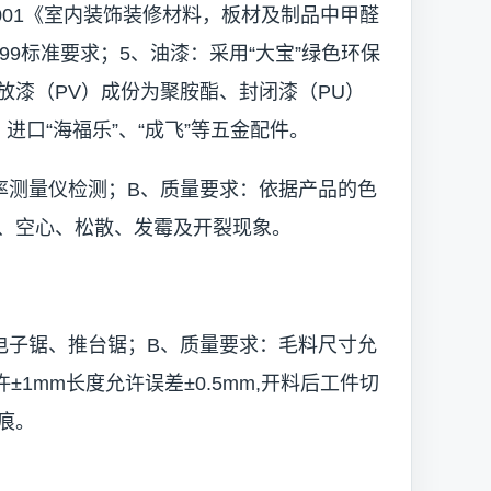
2001《室内装饰装修材料，板材及制品中甲醛
1999标准要求；5、油漆：采用“大宝”绿色环保
放漆（PV）成份为聚胺酯、封闭漆（PU）
进口“海福乐”、“成飞”等五金配件。
率测量仪检测；B、质量要求：依据产品的色
、空心、松散、发霉及开裂现象。
电子锯、推台锯；B、质量要求：毛料尺寸允
±1mm长度允许误差±0.5mm,开料后工件切
痕。