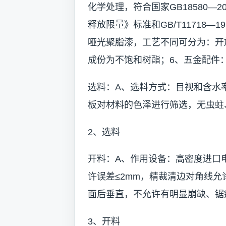
化学处理，符合国家GB18580—
释放限量》标准和GB/T11718—
哑光聚脂漆，工艺不同可分为：开
成份为不饱和树酯；6、五金配件：
选料：A、选料方式：目视和含水
板对材料的色泽进行筛选，无虫蛀
2、选料
开料：A、作用设备：高密度进口
许误差≤2mm，精裁清边对角线允许
面后垂直，不允许有明显崩缺、锯
3、开料