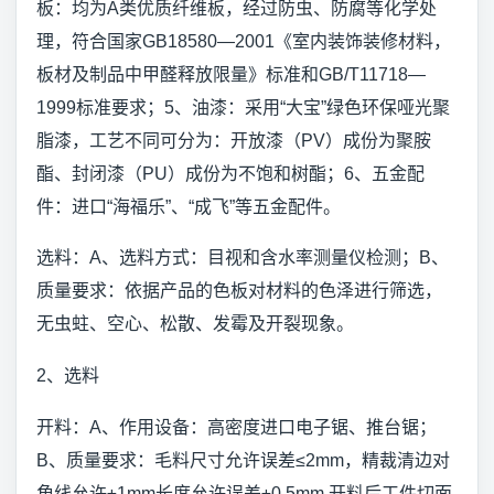
板：均为A类优质纤维板，经过防虫、防腐等化学处
理，符合国家GB18580—2001《室内装饰装修材料，
板材及制品中甲醛释放限量》标准和GB/T11718—
1999标准要求；5、油漆：采用“大宝”绿色环保哑光聚
脂漆，工艺不同可分为：开放漆（PV）成份为聚胺
酯、封闭漆（PU）成份为不饱和树酯；6、五金配
件：进口“海福乐”、“成飞”等五金配件。
选料：A、选料方式：目视和含水率测量仪检测；B、
质量要求：依据产品的色板对材料的色泽进行筛选，
无虫蛀、空心、松散、发霉及开裂现象。
2、选料
开料：A、作用设备：高密度进口电子锯、推台锯；
B、质量要求：毛料尺寸允许误差≤2mm，精裁清边对
角线允许±1mm长度允许误差±0.5mm,开料后工件切面