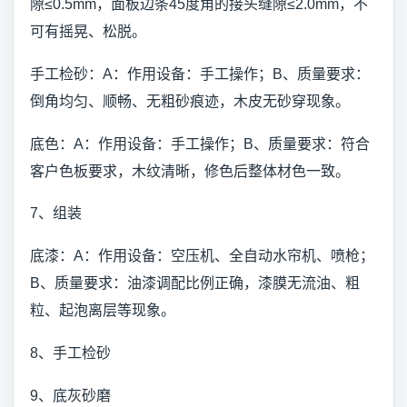
隙≤0.5mm，面板边条45度角的接头缝隙≤2.0mm，不
可有摇晃、松脱。
手工检砂：A：作用设备：手工操作；B、质量要求：
倒角均匀、顺畅、无粗砂痕迹，木皮无砂穿现象。
底色：A：作用设备：手工操作；B、质量要求：符合
客户色板要求，木纹清晰，修色后整体材色一致。
7、组装
底漆：A：作用设备：空压机、全自动水帘机、喷枪；
B、质量要求：油漆调配比例正确，漆膜无流油、粗
粒、起泡离层等现象。
8、手工检砂
9、底灰砂磨