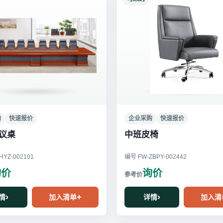
购
快速报价
企业采购
快速报价
议桌
中班皮椅
YZ-002101
编号 FW-ZBPY-002442
询价
询价
情
加入清单
详情
加入清