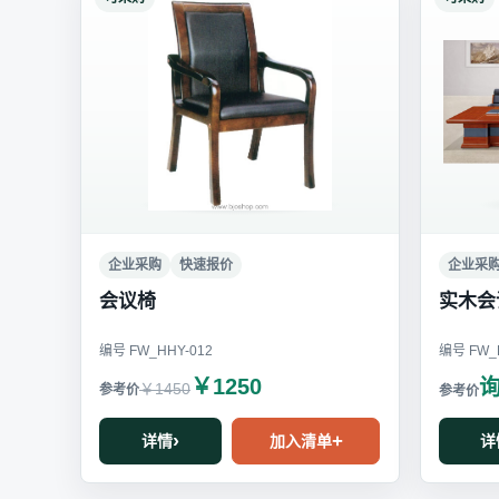
企业采购
快速报价
企业采
会议椅
实木会
编号 FW_HHY-012
编号 FW_H
￥1250
￥1450
详情
加入清单
详