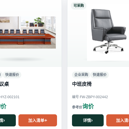
可采购
购
快速报价
企业采购
快速报价
议桌
中班皮椅
YZ-002101
编号 FW-ZBPY-002442
询价
询价
情
加入清单
详情
加入清