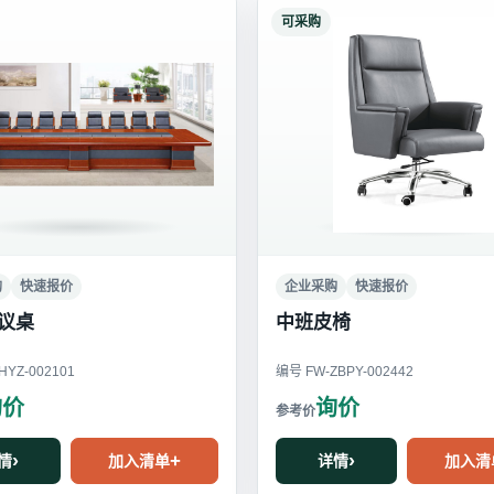
可采购
购
快速报价
企业采购
快速报价
议桌
中班皮椅
YZ-002101
编号 FW-ZBPY-002442
询价
询价
情
加入清单
详情
加入清