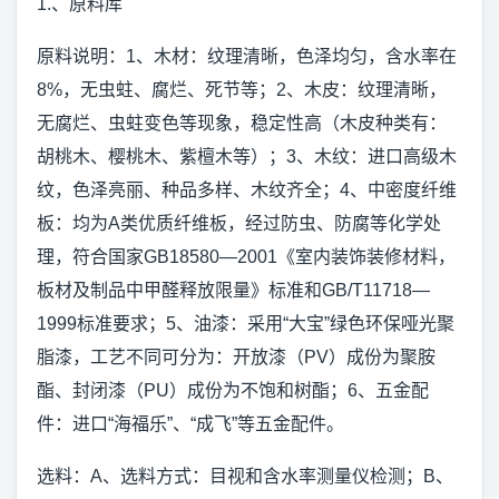
1.、原料库
原料说明：1、木材：纹理清晰，色泽均匀，含水率在
8%，无虫蛀、腐烂、死节等；2、木皮：纹理清晰，
无腐烂、虫蛀变色等现象，稳定性高（木皮种类有：
胡桃木、樱桃木、紫檀木等）；3、木纹：进口高级木
纹，色泽亮丽、种品多样、木纹齐全；4、中密度纤维
板：均为A类优质纤维板，经过防虫、防腐等化学处
理，符合国家GB18580—2001《室内装饰装修材料，
板材及制品中甲醛释放限量》标准和GB/T11718—
1999标准要求；5、油漆：采用“大宝”绿色环保哑光聚
脂漆，工艺不同可分为：开放漆（PV）成份为聚胺
酯、封闭漆（PU）成份为不饱和树酯；6、五金配
件：进口“海福乐”、“成飞”等五金配件。
选料：A、选料方式：目视和含水率测量仪检测；B、