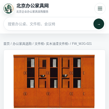
北京办公家具网
北京企业办公家具采购服务
→
首页
/
办公家具选购
/
文件柜
›
实木油漆文件柜
› / FW_WJG-021