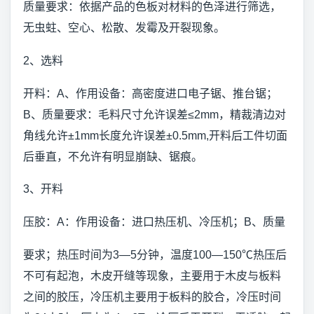
质量要求：依据产品的色板对材料的色泽进行筛选，
无虫蛀、空心、松散、发霉及开裂现象。
2、选料
开料：A、作用设备：高密度进口电子锯、推台锯；
B、质量要求：毛料尺寸允许误差≤2mm，精裁清边对
角线允许±1mm长度允许误差±0.5mm,开料后工件切面
后垂直，不允许有明显崩缺、锯痕。
3、开料
压胶：A：作用设备：进口热压机、冷压机；B、质量
要求；热压时间为3—5分钟，温度100—150℃热压后
不可有起泡，木皮开缝等现象，主要用于木皮与板料
之间的胶压，冷压机主要用于板料的胶合，冷压时间