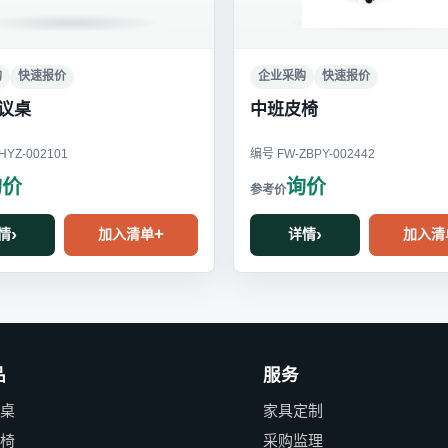
购
快速报价
企业采购
快速报价
议桌
中班皮椅
YZ-002101
编号 FW-ZBPY-002442
询价
询价
情
加入清单
详情
加入清
品
服务
公桌
家具定制
公椅
采购监理