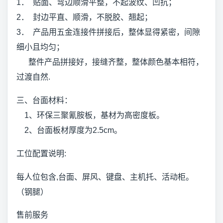
1． 贴面、弯边顺滑平整，不起波纹、凹抗；
2． 封边平直、顺滑，不脱胶、翘起；
3． 产品用五金连接件拼接后，整体显得紧密，间隙
细小且均匀；
整件产品拼接好，接缝齐整，整体颜色基本相符，
过渡自然.
三、台面材料：
1、环保三聚氰胺板，基材为高密度板。
2、台面板材厚度为2.5cm。
工位配置说明:
每人位包含,台面、屏风、键盘、主机托、活动柜。
（钢腿）
售前服务