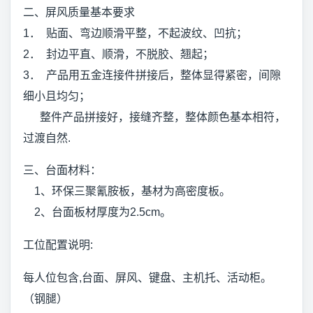
二、屏风质量基本要求
1． 贴面、弯边顺滑平整，不起波纹、凹抗；
2． 封边平直、顺滑，不脱胶、翘起；
3． 产品用五金连接件拼接后，整体显得紧密，间隙
细小且均匀；
整件产品拼接好，接缝齐整，整体颜色基本相符，
过渡自然.
三、台面材料：
1、环保三聚氰胺板，基材为高密度板。
2、台面板材厚度为2.5cm。
工位配置说明:
每人位包含,台面、屏风、键盘、主机托、活动柜。
（钢腿）