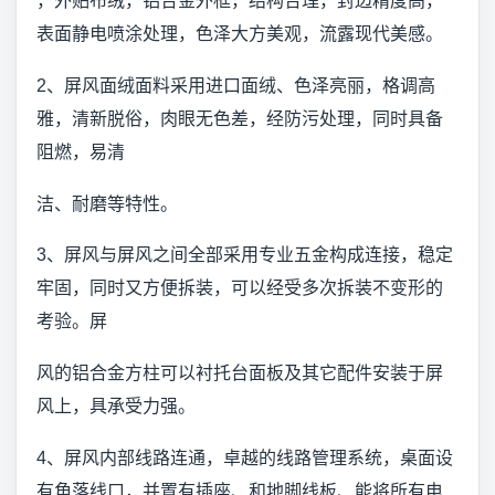
，外贴布绒，铝合金外框，结构合理，封边精度高，
表面静电喷涂处理，色泽大方美观，流露现代美感。
2、屏风面绒面料采用进口面绒、色泽亮丽，格调高
雅，清新脱俗，肉眼无色差，经防污处理，同时具备
阻燃，易清
洁、耐磨等特性。
3、屏风与屏风之间全部采用专业五金构成连接，稳定
牢固，同时又方便拆装，可以经受多次拆装不变形的
考验。屏
风的铝合金方柱可以衬托台面板及其它配件安装于屏
风上，具承受力强。
4、屏风内部线路连通，卓越的线路管理系统，桌面设
有角落线口，并置有插座、和地脚线板、能将所有电