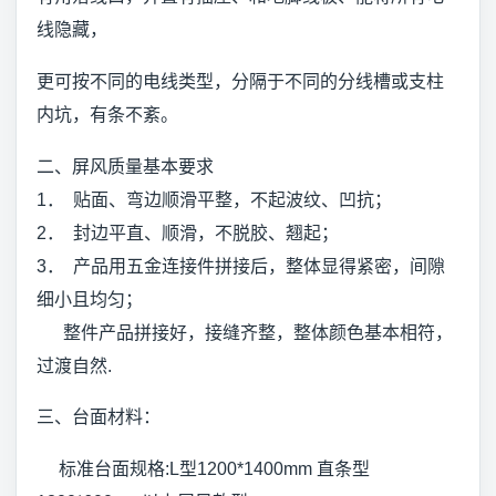
线隐藏，
更可按不同的电线类型，分隔于不同的分线槽或支柱
内坑，有条不紊。
二、屏风质量基本要求
1． 贴面、弯边顺滑平整，不起波纹、凹抗；
2． 封边平直、顺滑，不脱胶、翘起；
3． 产品用五金连接件拼接后，整体显得紧密，间隙
细小且均匀；
整件产品拼接好，接缝齐整，整体颜色基本相符，
过渡自然.
三、台面材料：
标准台面规格:L型1200*1400mm 直条型