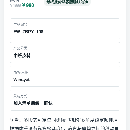
最终报价以客服确认为准
￥980
￥1666
产品编号
FW_ZBPY_196
产品分类
中班皮椅
品牌/来源
Winsyat
采购方式
加入清单后统一确认
底盘：多段式可定位同步倾仰机构(多角度锁定倾仰,可
根据体重调节靠背松紧度) ，靠背与座垫之间的移动角