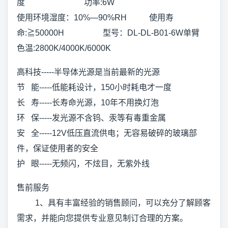
度 功率:6W
使用环境湿度：10%—90%RH 使用寿
命:≧50000H 型号：DL-DL-B01-6W单臂
色温:2800K/4000K/6000K
高科技-----半导体光源是当前最新的光源
节 能-----低能耗设计，150小时耗电才一度
长 寿-----长寿命光源，10年不用换灯泡
环 保-----发光源不含钨、汞等有毒重金属
安 全-----12V低压直流供电；无容易破碎的玻璃部
件，保证使用者的安全
护 眼-----无频闪，不炫目，无紫外线
售前服务
1、具有丰富经验的销售顾问，可以充分了解顾客
需求，并能向您提供专业意见制订合理的方案。