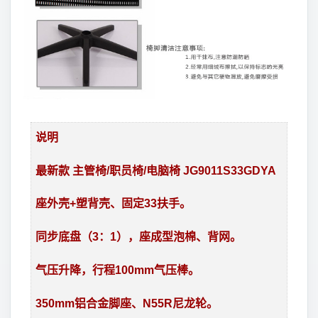
说明
最新款 主管椅/职员椅/电脑椅 JG9011S33GDYA
座外壳+塑背壳、固定33扶手。
同步底盘（3：1），座成型泡棉、背网。
气压升降，行程100mm气压棒。
350mm铝合金脚座、N55R尼龙轮。