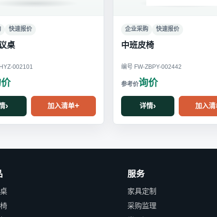
购
快速报价
企业采购
快速报价
议桌
中班皮椅
YZ-002101
编号 FW-ZBPY-002442
询价
询价
情
加入清单
详情
加入清
品
服务
公桌
家具定制
公椅
采购监理