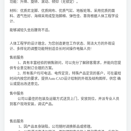
功能：升降、旋转、滚动、倾仰（无锁定）。
材料：优质尼龙脚、优质网布、优质气缸、地板轮等。采用优质的面
料、透气性好、海绵采用成型泡脚棉、弹性佳、靠背根据人体工程学设
计、
能够减轻久坐后腰背不适。
人体工程学的设计理念，为您创造更佳工作状态、简洁大方的外观设
计、多样化的调整功能特别适合长时间操作电脑人员!
售前服务
1、具有丰富经验的销售顾问，可以充分了解顾客需求，并能向您提
供专业意见制订合理的方案。
2、所有客户均可电话、电传定货，特殊产品定货的客户，可在最短
时间内按您的要求，提供Auto CAD设计绘制的外观及结构图样，供您 确
认或提出改进意见。
售中服务
公司以最佳的包装及运输方式送货上门，安放到位，并派专业人员
到客户现场安装，调试产品。
售后服务
1、因产品本身缺陷，公司随时调换新品或修理。