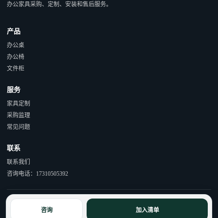
办公家具采购、定制、安装和售后服务。
产品
办公桌
办公椅
文件柜
服务
家具定制
采购监理
常见问题
联系
联系我们
咨询电话：17310505392
京ICP备15055597号-1 京公网安备110114000490号
咨询
加入清单