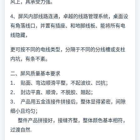
风上，具承受力强。
4、屏风内部线路连通，卓越的线路管理系统，桌面设
有角落线口，并置有插座、和地脚线板、能将所有电
线隐藏，
更可按不同的电线类型，分隔于不同的分线槽或支柱
内坑，有条不紊。
二、屏风质量基本要求
1． 贴面、弯边顺滑平整，不起波纹、凹抗；
2． 封边平直、顺滑，不脱胶、翘起；
3． 产品用五金连接件拼接后，整体显得紧密，间隙
细小且均匀；
整件产品拼接好，接缝齐整，整体颜色基本相符，
过渡自然.