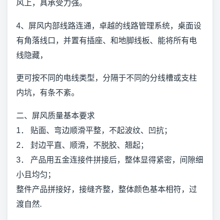
风上，具承受力强。
4、屏风内部线路连通，卓越的线路管理系统，桌面设
有角落线口，并置有插座、和地脚线板、能将所有电
线隐藏，
更可按不同的电线类型，分隔于不同的分线槽或支柱
内坑，有条不紊。
二、屏风质量基本要求
1． 贴面、弯边顺滑平整，不起波纹、凹抗；
2． 封边平直、顺滑，不脱胶、翘起；
3． 产品用五金连接件拼接后，整体显得紧密，间隙细
小且均匀；
整件产品拼接好，接缝齐整，整体颜色基本相符，过
渡自然.