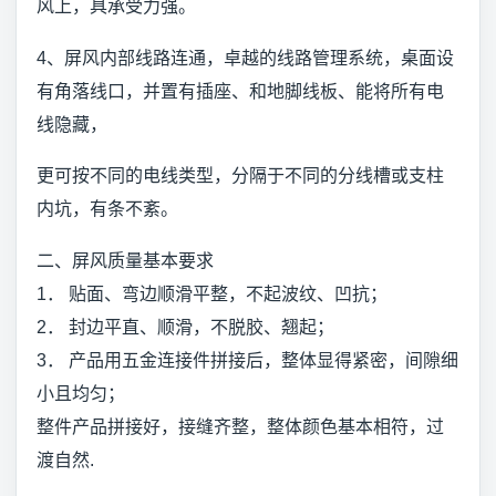
风上，具承受力强。
4、屏风内部线路连通，卓越的线路管理系统，桌面设
有角落线口，并置有插座、和地脚线板、能将所有电
线隐藏，
更可按不同的电线类型，分隔于不同的分线槽或支柱
内坑，有条不紊。
二、屏风质量基本要求
1． 贴面、弯边顺滑平整，不起波纹、凹抗；
2． 封边平直、顺滑，不脱胶、翘起；
3． 产品用五金连接件拼接后，整体显得紧密，间隙细
小且均匀；
整件产品拼接好，接缝齐整，整体颜色基本相符，过
渡自然.