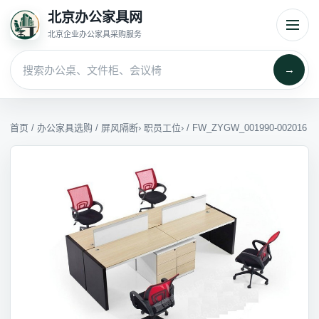
北京办公家具网
北京企业办公家具采购服务
→
首页
/
办公家具选购
/
屏风隔断
›
职员工位
› / FW_ZYGW_001990-002016