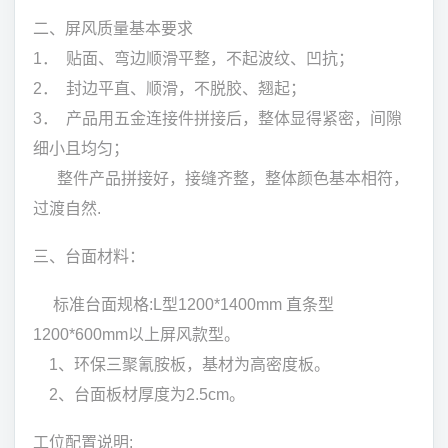
二、屏风质量基本要求
1． 贴面、弯边顺滑平整，不起波纹、凹抗；
2． 封边平直、顺滑，不脱胶、翘起；
3． 产品用五金连接件拼接后，整体显得紧密，间隙
细小且均匀；
整件产品拼接好，接缝齐整，整体颜色基本相符，
过渡自然.
三、台面材料：
标准台面规格:L型1200*1400mm 直条型
1200*600mm以上屏风款型。
1、环保三聚氰胺板，基材为高密度板。
2、台面板材厚度为2.5cm。
工位配置说明: