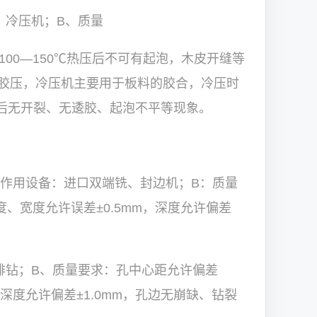
、冷压机；B、质量
100—150℃热压后不可有起泡，木皮开缝等
胶压，冷压机主要用于板料的胶合，冷压时
压后无开裂、无逶胶、起泡不平等现象。
：作用设备：进口双端铣、封边机；B：质量
度、宽度允许误差±0.5mm，深度允许偏差
排钻；B、质量要求：孔中心距允许偏差
m，深度允许偏差±1.0mm，孔边无崩缺、钻裂