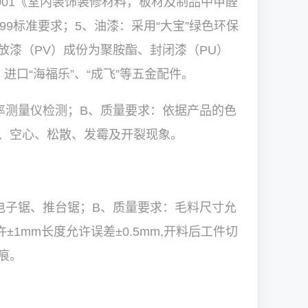
2001《室内装饰装修材料，板材及制品中甲醛
1999标准要求；5、油漆：采用“大宝”绿色环保
放漆（PV）成份为聚胺酯、封闭漆（PU）
进口“海福乐”、“成飞”等五金配件。
率测量仪检测；B、质量要求：依据产品的色
、空心、松散、发霉及开裂现象。
电子锯、推台锯；B、质量要求：毛料尺寸允
±1mm长度允许误差±0.5mm,开料后工件切
痕。