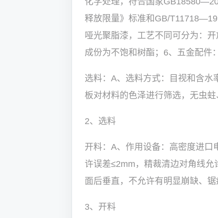
化学处理，符合国家GB18580—
释放限量》标准和GB/T11718—
哑光聚脂漆，工艺不同可分为：开
成份为不饱和树酯；6、五金配件：
选料：A、选料方式：目视和含水
板对材料的色泽进行筛选，无虫蛀
2、选料
开料：A、作用设备：高密度进口
许误差≤2mm，精裁清边对角线允许
面后垂直，不允许有明显崩缺、锯
3、开料