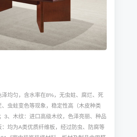
色泽均匀，含水率在8%，无虫蛀、腐烂、死
烂、虫蛀变色等现象，稳定性高（木皮种类
；3、木纹：进口高级木纹，色泽亮丽、种品
板：均为A类优质纤维板，经过防虫、防腐等