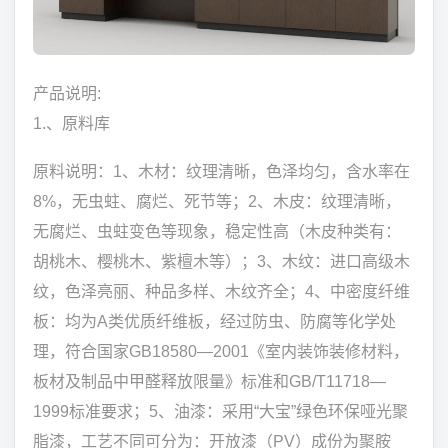
产品说明:
1.、原料库
原料说明：1、木材：纹理清晰，色泽均匀，含水率在
8%，无虫蛀、腐烂、死节等；2、木皮：纹理清晰，
无腐烂、虫蛀变色等现象，稳定性高（木皮种类有：
胡桃木、樱桃木、紫檀木等）；3、木纹：进口高级木
纹，色泽亮丽、种品多样、木纹齐全；4、中密度纤维
板：均为A类优质纤维板，经过防虫、防腐等化学处
理，符合国家GB18580—2001《室内装饰装修材料，
板材及制品中甲醛释放限量》标准和GB/T11718—
1999标准要求；5、油漆：采用“大宝”绿色环保哑光聚
脂漆，工艺不同可分为：开放漆（PV）成份为聚胺