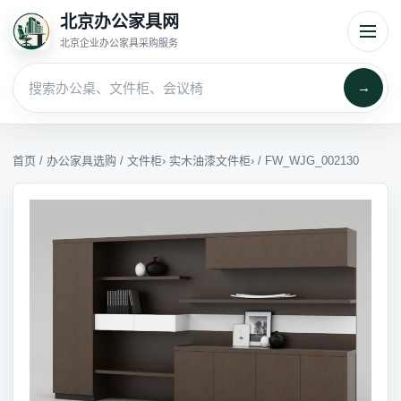
北京办公家具网
北京企业办公家具采购服务
→
首页
/
办公家具选购
/
文件柜
›
实木油漆文件柜
› / FW_WJG_002130