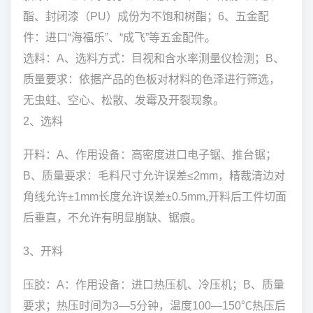
酯、封闭漆（PU）成份为不饱和树酯；6、五金配
件：进口“海福乐”、“成飞”等五金配件。
选料：A、选料方式：目视和含水率测量仪检测；B、
质量要求：依据产品的色板对材料的色泽进行筛选，
无虫蛀、空心、松散、发霉及开裂现象。
2、选料
开料：A、作用设备：高密度进口电子锯、推台锯；
B、质量要求：毛料尺寸允许误差≤2mm，精裁清边对
角线允许±1mm长度允许误差±0.5mm,开料后工件切面
后垂直，不允许有明显崩缺、锯痕。
3、开料
压胶：A：作用设备：进口热压机、冷压机；B、质量
要求；热压时间为3—5分钟，温度100—150℃热压后