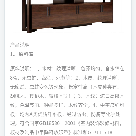
产品说明:
1.、原料库
原料说明：1、木材：纹理清晰，色泽均匀，含水率在
8%，无虫蛀、腐烂、死节等；2、木皮：纹理清晰，
无腐烂、虫蛀变色等现象，稳定性高（木皮种类有：
胡桃木、樱桃木、紫檀木等）；3、木纹：进口高级木
纹，色泽亮丽、种品多样、木纹齐全；4、中密度纤维
板：均为A类优质纤维板，经过防虫、防腐等化学处
理，符合国家GB18580—2001《室内装饰装修材料，
板材及制品中甲醛释放限量》标准和GB/T11718—