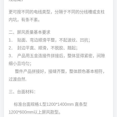
更可按不同的电线类型，分隔于不同的分线槽或支柱
内坑，有条不紊。
二、屏风质量基本要求
1． 贴面、弯边顺滑平整，不起波纹、凹抗；
2． 封边平直、顺滑，不脱胶、翘起；
3． 产品用五金连接件拼接后，整体显得紧密，间隙
细小且均匀；
整件产品拼接好，接缝齐整，整体颜色基本相符，
过渡自然.
三、台面材料：
标准台面规格:L型1200*1400mm 直条型
1200*600mm以上屏风款型。