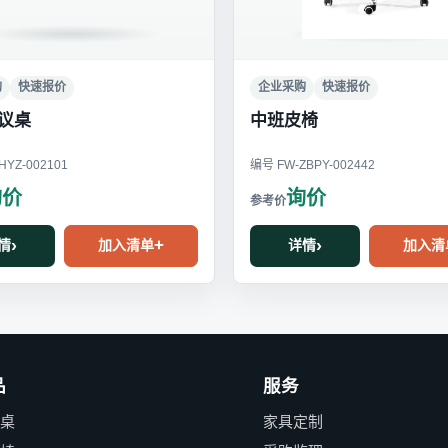
购
快速报价
企业采购
快速报价
议桌
中班皮椅
YZ-002101
编号 FW-ZBPY-002442
询价
询价
情
加入清单
详情
加入清
品
服务
公桌
家具定制