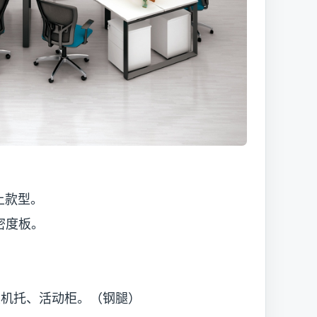
上款型。
密度板。
主机托、活动柜。（钢腿）