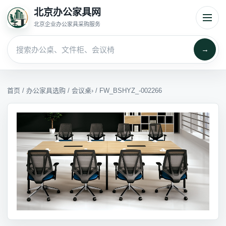
北京办公家具网
北京企业办公家具采购服务
→
首页
/
办公家具选购
/
会议桌
› / FW_BSHYZ_-002266