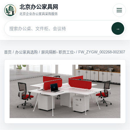
北京办公家具网
北京企业办公家具采购服务
→
首页
/
办公家具选购
/
屏风隔断
›
职员工位
› / FW_ZYGW_002268-002307