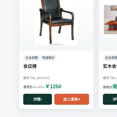
企业采购
快速报价
企业采
会议椅
实木会
编号 FW_HHY-012
编号 FW_H
￥1250
￥1450
详情
加入清单
详