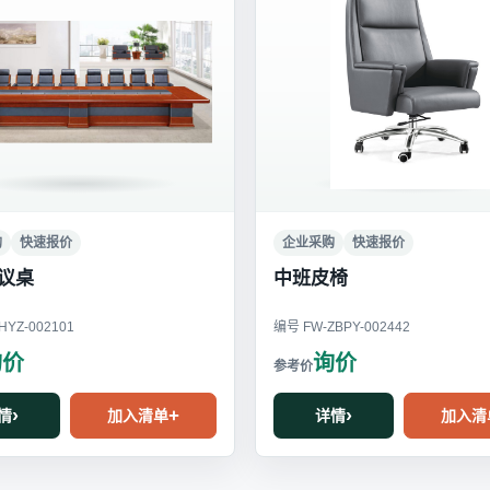
购
快速报价
企业采购
快速报价
议桌
中班皮椅
YZ-002101
编号 FW-ZBPY-002442
询价
询价
情
加入清单
详情
加入清