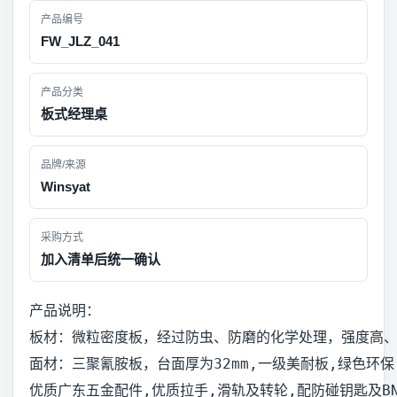
产品编号
FW_JLZ_041
产品分类
板式经理桌
品牌/来源
Winsyat
采购方式
加入清单后统一确认
产品说明：
板材：微粒密度板，经过防虫、防磨的化学处理，强度高
面材：三聚氰胺板，台面厚为32mm,一级美耐板,绿色
优质广东五金配件,优质拉手,滑轨及转轮,配防碰钥匙及BN