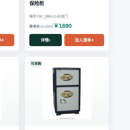
保险柜
编号 FW_QBG-D-80双门
￥1690
￥1890
单
详情
加入清单
可采购