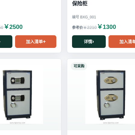
保险柜
编号 BXG_001
￥2500
￥1300
50
￥2210
加入清单
详情
加入清
可采购