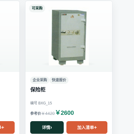
可采购
企业采购
快速报价
保险柜
编号 BXG_15
￥2600
￥4420
单
详情
加入清单