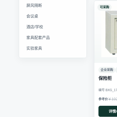
屏风隔断
可采购
会议桌
酒店/学校
家具配套产品
实验家具
企业采购
保险柜
编号 BXG_1
￥10
详情