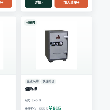
单
详情
加入清单
可采购
企业采购
快速报价
保险柜
编号 BXG_9
￥915
￥1555.5