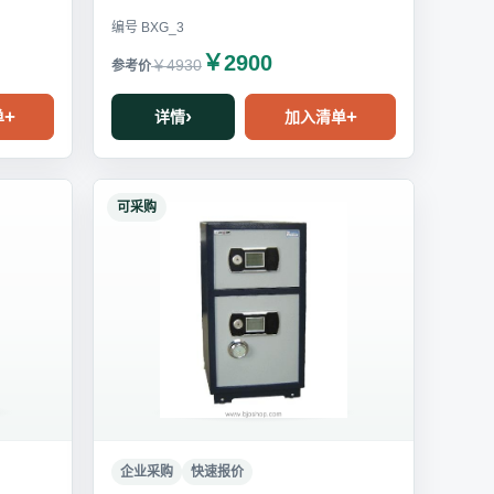
编号 BXG_3
￥2900
￥4930
单
详情
加入清单
可采购
企业采购
快速报价