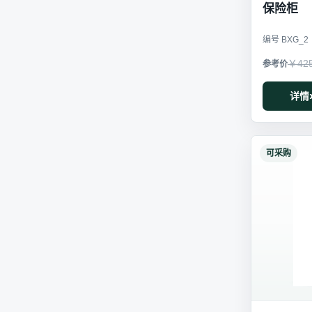
保险柜
编号 BXG_2
￥42
详情
可采购