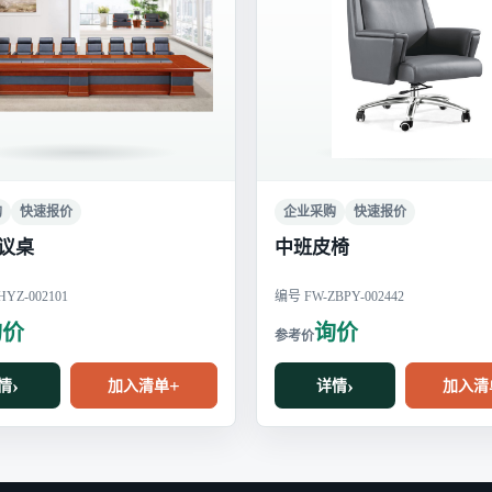
购
快速报价
企业采购
快速报价
议桌
中班皮椅
YZ-002101
编号 FW-ZBPY-002442
询价
询价
情
加入清单
详情
加入清