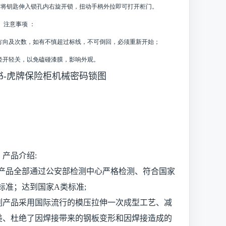
后将钥匙伸入锁孔内右旋开锁，扭动手柄外拉即可打开柜门。
注意事项 ：
方向及次数，如有不慎超过标线，不可倒回，必须重新开始；
轻开轻关，以免磕碰漆膜，影响外观。
书-虎牌保险柜机械密码锁图
产品介绍:
列产品全部通过公安部检测中心严格检测、符合国家
2001标准；达到国家A类标准;
列产品采用国际流行的模压拉伸一次成型工艺、减
美、杜绝了因焊接带来的钢板变形和因焊接造成的