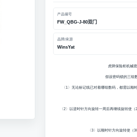
产品编号
FW_QBG-J-80双门
品牌/来源
WinsYat
虎牌保险柜机械
假设密码锁的三组数
〈1〉无论标记线已对着哪组数码，都需以顺时
〈2〉以逆时针方向旋转一周后再继续旋转使（2
〈3〉以顺时针方向旋转使（3