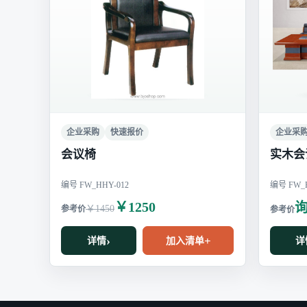
企业采购
快速报价
企业采
会议椅
实木会
编号 FW_HHY-012
编号 FW_H
￥1250
￥1450
详情
加入清单
详